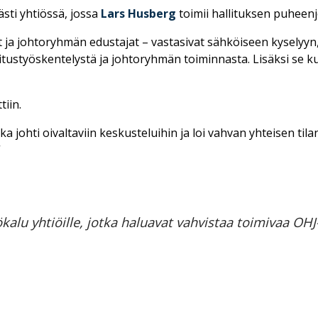
sti yhtiössä, jossa
Lars Husberg
toimii hallituksen puheen
ja johtoryhmän edustajat – vastasivat sähköiseen kyselyyn, jo
tustyöskentelystä ja johtoryhmän toiminnasta. Lisäksi se k
tiin.
ka johti oivaltaviin keskusteluihin ja loi vahvan yhteisen ti
”
alu yhtiöille, jotka haluavat vahvistaa toimivaa OHJ-y