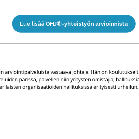
Lue lisää
OHJ®-yhteistyön arvioinnista
arviointipalveluista vastaava johtaja. Hän on koulutukselt
eluiden parissa, palvellen niin yritysten omistajia, hallituk
 erilaisten organisaatioiden hallituksissa erityisesti urheilun