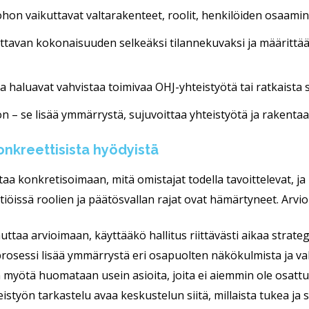
on vaikuttavat valtarakenteet, roolit, henkilöiden osaamin
tavan kokonaisuuden selkeäksi tilannekuvaksi ja määrittää j
a haluavat vahvistaa toimivaa OHJ-yhteistyötä tai ratkaista s
 – se lisää ymmärrystä, sujuvoittaa yhteistyötä ja rakentaa 
onkreettisista hyödyistä
taa konkretisoimaan, mitä omistajat todella tavoittelevat, ja
htiöissä roolien ja päätösvallan rajat ovat hämärtyneet. Arvio
ttaa arvioimaan, käyttääkö hallitus riittävästi aikaa strategi
rosessi lisää ymmärrystä eri osapuolten näkökulmista ja va
 myötä huomataan usein asioita, joita ei aiemmin ole osattu
eistyön tarkastelu avaa keskustelun siitä, millaista tukea ja 