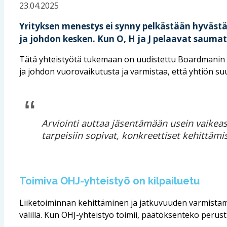
23.04.2025
Yrityksen menestys ei synny pelkästään hyvästä 
ja johdon kesken. Kun O, H ja J pelaavat saumatt
Tätä yhteistyötä tukemaan on uudistettu Boardmanin OHJ
ja johdon vuorovaikutusta ja varmistaa, että yhtiön su
Arviointi auttaa jäsentämään usein vaikea
tarpeisiin sopivat, konkreettiset kehittämi
Toimiva OHJ-yhteistyö on kilpailuetu
Liiketoiminnan kehittäminen ja jatkuvuuden varmistami
välillä. Kun OHJ-yhteistyö toimii, päätöksenteko peru