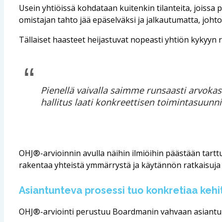
Usein yhtiöissä kohdataan kuitenkin tilanteita, joissa 
omistajan tahto jää epäselväksi ja jalkautumatta, joht
Tällaiset haasteet heijastuvat nopeasti yhtiön kykyyn 
Pienellä vaivalla saimme runsaasti arvokast
hallitus laati konkreettisen toimintasuunn
OHJ®-arvioinnin avulla näihin ilmiöihin päästään tart
rakentaa yhteistä ymmärrystä ja käytännön ratkaisuja
Asiantunteva prosessi tuo konkretiaa keh
OHJ®-arviointi perustuu Boardmanin vahvaan asiantun