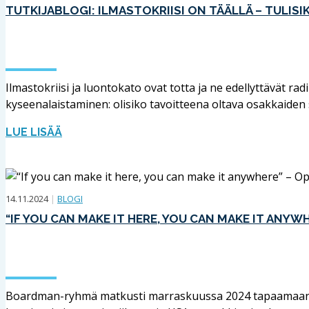
TUTKIJABLOGI: ILMASTOKRIISI ON TÄÄLLÄ – TULI
Ilmastokriisi ja luontokato ovat totta ja ne edellyttävät ra
kyseenalaistaminen: olisiko tavoitteena oltava osakkaiden 
LUE LISÄÄ
14.11.2024
|
BLOGI
“IF YOU CAN MAKE IT HERE, YOU CAN MAKE IT ANYW
Boardman-ryhmä matkusti marraskuussa 2024 tapaamaan New