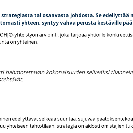
strategiasta tai osaavasta johdosta. Se edellyttää 
omasti yhteen, syntyy vahva perusta kestäville päätök
®-yhteistyön arviointi, joka tarjoaa yhtiöille konkreettise
unta on yhteinen.
sti hahmotettavan kokonaisuuden selkeäksi tilannekuv
stehtävät.
nen edellyttävät selkeää suuntaa, sujuvaa päätöksentekoa j
stuu yhteiseen tahtotilaan, strategia on aidosti omistajien