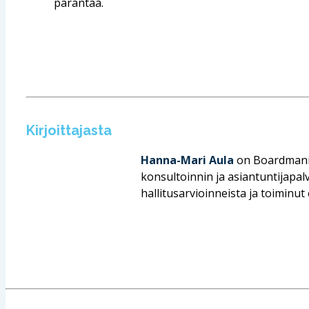
parantaa.
Kirjoittajasta
Hanna-Mari Aula
on Boardmanin 
konsultoinnin ja asiantuntijapalv
hallitusarvioinneista ja toiminut