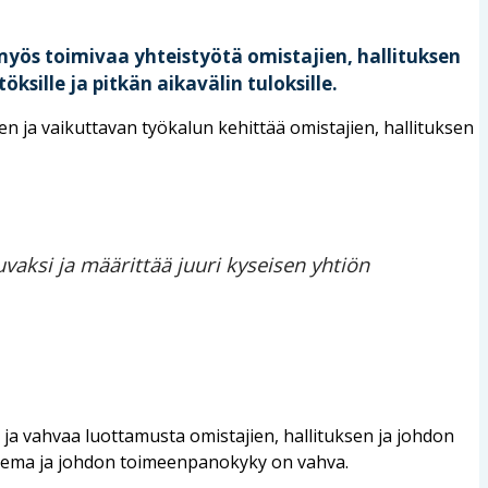
myös toimivaa yhteistyötä omistajien, hallituksen
sille ja pitkän aikavälin tuloksille.
n ja vaikuttavan työkalun kehittää omistajien, hallituksen
aksi ja määrittää juuri kyseisen yhtiön
a vahvaa luottamusta omistajien, hallituksen ja johdon
 tukema ja johdon toimeenpanokyky on vahva.