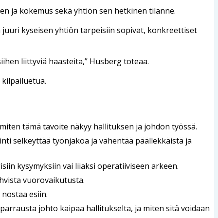
en ja kokemus sekä yhtiön sen hetkinen tilanne.
uuri kyseisen yhtiön tarpeisiin sopivat, konkreettiset
iihen liittyviä haasteita,” Husberg toteaa.
kilpailuetua.
 miten tämä tavoite näkyy hallituksen ja johdon työssä.
inti selkeyttää työnjakoa ja vähentää päällekkäistä ja
siin kysymyksiin vai liiaksi operatiiviseen arkeen.
hvista vuorovaikutusta.
 nostaa esiin.
sparrausta johto kaipaa hallitukselta, ja miten sitä voidaan