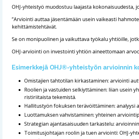
OHJ-yhteistyö muodostuu laajasta kokonaisuudesta, joh
”Arviointi auttaa jäsentämään usein vaikeasti hahmotet
kehittämistehtävät.
Se on monipuolinen ja vaikuttava työkalu yhtiöille, jotk
OHJ-arviointi on investointi yhtiön aineettomaan arvoon
Esimerkkejä
OHJ®-yhteistyön arvioinni
n k
Omistajien tahtotilan kirkastaminen: arviointi aut
Roolien ja vastuiden selkiyttäminen: liian usein y
ristiriitaista tekemistä.
Hallitustyön fokuksen terävöittäminen: analyysi au
Luottamuksen vahvistaminen: yhteinen arviointip
Strategian ajantasaisuuden tarkastelu: arvioinnin
Toimitusjohtajan roolin ja tuen arviointi: OHJ-yht