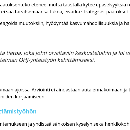
päätöksenteko etenee, mutta taustalla kytee epäselvyyksiä rool
o ei saa tarvitsemaansa tukea, eivätkä strategiset päätökse
reagoida muutoksiin, hyödyntää kasvumahdollisuuksia ja halli
a tietoa, joka johti oivaltaviin keskusteluihin ja lo
itelman OHJ-yhteistyön kehittämiseksi.
tumaan ajoissa. Arviointi ei ainoastaan auta ennakoimaan j
 niiden korjaamiseen.
ittämistyöhön
temukseen ja yhdistää sähköisen kyselyn sekä henkilökohta