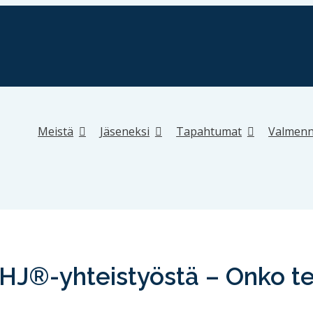
Meistä
Jäseneksi
Tapahtumat
Valmenn
J®-yhteistyöstä – Onko tei