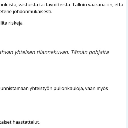
eista, vastuista tai tavoitteista. Tällöin vaarana on, että
t etene johdonmukaisesti.
ta riskejä.
i vahvan yhteisen tilannekuvan. Tämän pohjalta
a tunnistamaan yhteistyön pullonkauloja, vaan myös
iset haastattelut.