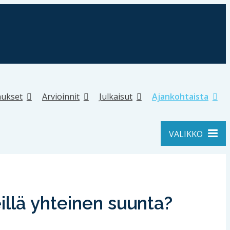
ukset
Arvioinnit
Julkaisut
Ajankohtaista
VALIKKO
llä yhteinen suunta?