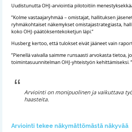
Uudistunutta OHJ-arviointia pilotoitiin menestyksekkää
”Kolme vastaajaryhmää – omistajat, hallituksen jäsenet 
ryhmäkohtaiset näkemykset omistajastrategiasta, halli
koko OHJ-päätöksentekoketjun läpi.”
Husberg kertoo, että tulokset eivät jääneet vain raport
”Pienellä vaivalla saimme runsaasti arvokasta tietoa, jo
toimintasuunnitelman OHJ-yhteistyön kehittämiseksi. 
Arviointi on monipuolinen ja vaikuttava työk
haasteita.
Arviointi tekee näkymättömästä näkyvää