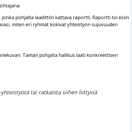
johtajana.
nka pohjalta laadittiin kattava raportti. Raportti toi esiin
uvasi, miten eri ryhmät kokivat yhteistyön sujuvuuden
lannekuvan. Tämän pohjalta hallitus laati konkreettisen
hteistyötä tai ratkaista siihen liittyviä