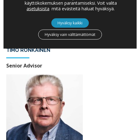
käyttökokemuksen parantamiseksi. Voit valita
asetuksista
mitä evästeitä haluat hyväksyä.
Hyväksy kaikki
Hyväksy vain välttämättömät
TIMO RONKAINEN
Senior Advisor