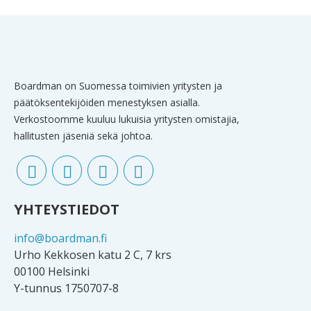
Boardman on Suomessa toimivien yritysten ja
päätöksentekijöiden menestyksen asialla.
Verkostoomme kuuluu lukuisia yritysten omistajia,
hallitusten jäseniä sekä johtoa.
YHTEYSTIEDOT
info@boardman.fi
Urho Kekkosen katu 2 C, 7 krs
00100 Helsinki
Y-tunnus 1750707-8