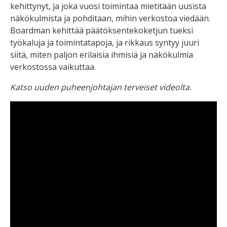
kehittynyt, ja joka vuosi toimintaa mietitään uusista
näkökulmista ja pohditaan, mihin verkostoa viedään.
Boardman kehittää päätöksentekoketjun tueksi
työkaluja ja toimintatapoja, ja rikkaus syntyy juuri
siitä, miten paljon erilaisia ihmisiä ja näkökulmia
verkostossa vaikuttaa.
Katso uuden puheenjohtajan terveiset videolta.