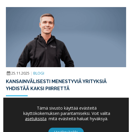
25.11.2025
|
BLOGI
KANSAINVÄLISESTI MENESTYVIÄ YRITYKSIÄ
YHDISTÄÄ KAKSI PIIRRETTÄ
Boardman-verkoston jäsenen René Graichen
Tämä sivusto käyttää evästeitä
mielipidekirjoitus julkaistiin marraskuun puolivälissä
käyttökokemuksen parantamiseksi. Voit valita
Talouselämän Tebatissa.
asetuksista
mitä evästeitä haluat hyväksyä.
LUE LISÄÄ
Hyväksy kaikki