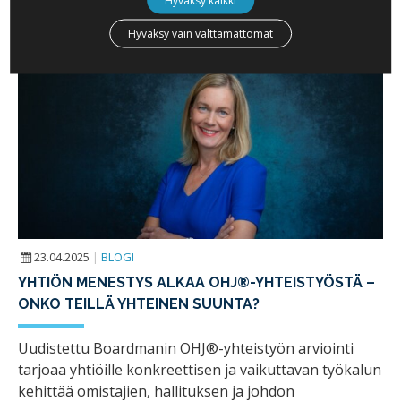
Hyväksy vain välttämättömät
23.04.2025
|
BLOGI
YHTIÖN MENESTYS ALKAA OHJ®-YHTEISTYÖSTÄ –
ONKO TEILLÄ YHTEINEN SUUNTA?
Uudistettu Boardmanin OHJ®-yhteistyön arviointi
tarjoaa yhtiöille konkreettisen ja vaikuttavan työkalun
kehittää omistajien, hallituksen ja johdon