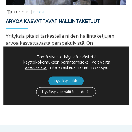
07.02.2019
|
BLOGI
ARVOA KASVATTAVAT HALLINTAKETJUT
Yrityksiä pitäisi tarkastella niiden hallintaketjujen
arvoa kasvattavasta perspektiivistä. On
yksinkertaisempia sekä monimutkaisempia
hallintaketjuja, mutta kaikissa konteksteissa
Tämä sivusto käyttää evästeitä
käyttökokemuksen parantamiseksi. Voit valita
tavoitteena on kuitenkin saada luotua niistä
asetuksista
mitä evästeitä haluat hyväksyä.
mahdollisimman paljon arvoa…
Hyväksy kaikki
LUE LISÄÄ
Hyväksy vain välttämättömät