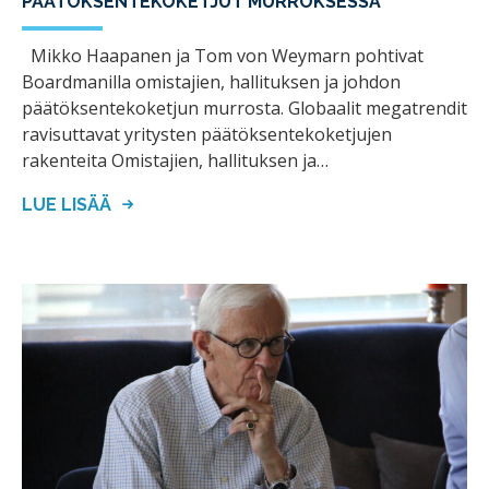
PÄÄTÖKSENTEKOKETJUT MURROKSESSA
Mikko Haapanen ja Tom von Weymarn pohtivat
Boardmanilla omistajien, hallituksen ja johdon
päätöksentekoketjun murrosta. Globaalit megatrendit
ravisuttavat yritysten päätöksentekoketjujen
rakenteita Omistajien, hallituksen ja…
LUE LISÄÄ