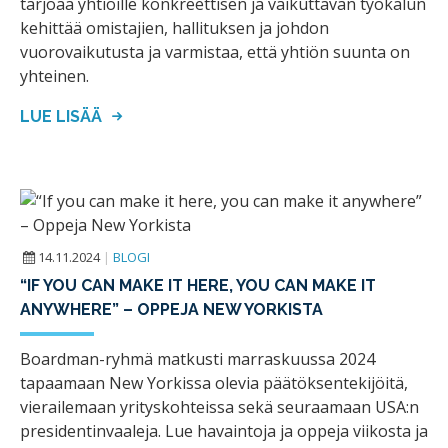
tarjoaa yhtiöille konkreettisen ja vaikuttavan työkalun
kehittää omistajien, hallituksen ja johdon
vuorovaikutusta ja varmistaa, että yhtiön suunta on
yhteinen.
LUE LISÄÄ
14.11.2024
|
BLOGI
“IF YOU CAN MAKE IT HERE, YOU CAN MAKE IT
ANYWHERE” – OPPEJA NEW YORKISTA
Boardman-ryhmä matkusti marraskuussa 2024
tapaamaan New Yorkissa olevia päätöksentekijöitä,
vierailemaan yrityskohteissa sekä seuraamaan USA:n
presidentinvaaleja. Lue havaintoja ja oppeja viikosta ja