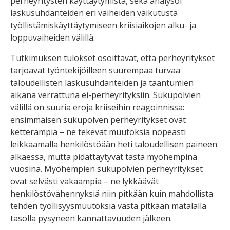
perheyritysten käyttäytymistä, sekä analysoi
laskusuhdanteiden eri vaiheiden vaikutusta
työllistämiskäyttäytymiseen kriisiaikojen alku- ja
loppuvaiheiden välillä.
Tutkimuksen tulokset osoittavat, että perheyritykset
tarjoavat työntekijöilleen suurempaa turvaa
taloudellisten laskusuhdanteiden ja taantumien
aikana verrattuna ei-perheyrityksiin. Sukupolvien
välillä on suuria eroja kriiseihin reagoinnissa:
ensimmäisen sukupolven perheyritykset ovat
ketterämpiä – ne tekevät muutoksia nopeasti
leikkaamalla henkilöstöään heti taloudellisen paineen
alkaessa, mutta pidättäytyvät tästä myöhempinä
vuosina. Myöhempien sukupolvien perheyritykset
ovat selvästi vakaampia – ne lykkäävät
henkilöstövähennyksiä niin pitkään kuin mahdollista
tehden työllisyysmuutoksia vasta pitkään matalalla
tasolla pysyneen kannattavuuden jälkeen.