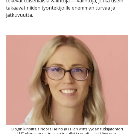
tekevät toisenlaisia valintoja — valintoja, jotka usein
takaavat niiden työntekijöille enemmän turvaa ja
jatkuvuutta.
Blogin kirjoittaja Noora Heino (KTT) on yrittäjyyden tutkijatohtori
LUT-yliopistossa, jossa hän tutkii ja opettaa yrittäjyyteen,