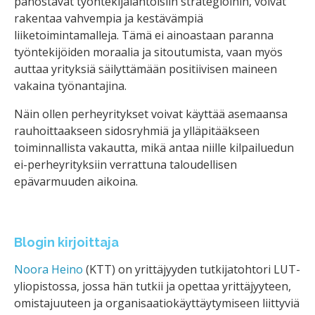
panostavat työntekijälähtöisiin strategioihin, voivat
rakentaa vahvempia ja kestävämpiä
liiketoimintamalleja. Tämä ei ainoastaan paranna
työntekijöiden moraalia ja sitoutumista, vaan myös
auttaa yrityksiä säilyttämään positiivisen maineen
vakaina työnantajina.
Näin ollen perheyritykset voivat käyttää asemaansa
rauhoittaakseen sidosryhmiä ja ylläpitääkseen
toiminnallista vakautta, mikä antaa niille kilpailuedun
ei-perheyrityksiin verrattuna taloudellisen
epävarmuuden aikoina.
Blogin kirjoittaja
Noora Heino
(KTT) on yrittäjyyden tutkijatohtori LUT-
yliopistossa, jossa hän tutkii ja opettaa yrittäjyyteen,
omistajuuteen ja organisaatiokäyttäytymiseen liittyviä