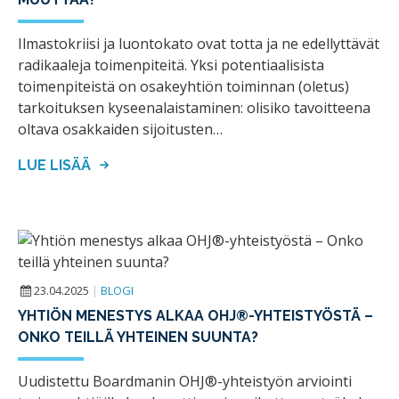
Ilmastokriisi ja luontokato ovat totta ja ne edellyttävät
radikaaleja toimenpiteitä. Yksi potentiaalisista
toimenpiteistä on osakeyhtiön toiminnan (oletus)
tarkoituksen kyseenalaistaminen: olisiko tavoitteena
oltava osakkaiden sijoitusten…
LUE LISÄÄ
23.04.2025
|
BLOGI
YHTIÖN MENESTYS ALKAA OHJ®-YHTEISTYÖSTÄ –
ONKO TEILLÄ YHTEINEN SUUNTA?
Uudistettu Boardmanin OHJ®-yhteistyön arviointi