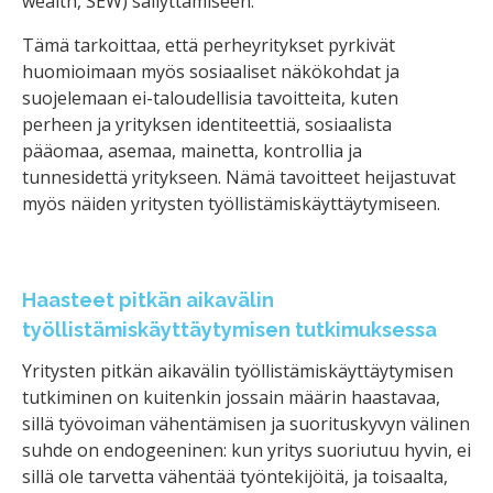
wealth, SEW) säilyttämiseen.
Tämä tarkoittaa, että perheyritykset pyrkivät
huomioimaan myös sosiaaliset näkökohdat ja
suojelemaan ei-taloudellisia tavoitteita, kuten
perheen ja yrityksen identiteettiä, sosiaalista
pääomaa, asemaa, mainetta, kontrollia ja
tunnesidettä yritykseen. Nämä tavoitteet heijastuvat
myös näiden yritysten työllistämiskäyttäytymiseen.
Haasteet pitkän aikavälin
työllistämiskäyttäytymisen tutkimuksessa
Yritysten pitkän aikavälin työllistämiskäyttäytymisen
tutkiminen on kuitenkin jossain määrin haastavaa,
sillä työvoiman vähentämisen ja suorituskyvyn välinen
suhde on endogeeninen: kun yritys suoriutuu hyvin, ei
sillä ole tarvetta vähentää työntekijöitä, ja toisaalta,