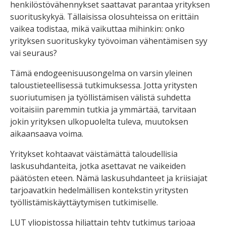
henkilöstövähennykset saattavat parantaa yrityksen
suorituskykyä. Tällaisissa olosuhteissa on erittäin
vaikea todistaa, mikä vaikuttaa mihinkin: onko
yrityksen suorituskyky työvoiman vähentämisen syy
vai seuraus?
Tämä endogeenisuusongelma on varsin yleinen
taloustieteellisessä tutkimuksessa. Jotta yritysten
suoriutumisen ja työllistämisen välistä suhdetta
voitaisiin paremmin tutkia ja ymmärtää, tarvitaan
jokin yrityksen ulkopuolelta tuleva, muutoksen
aikaansaava voima.
Yritykset kohtaavat väistämättä taloudellisia
laskusuhdanteita, jotka asettavat ne vaikeiden
päätösten eteen. Nämä laskusuhdanteet ja kriisiajat
tarjoavatkin hedelmällisen kontekstin yritysten
työllistämiskäyttäytymisen tutkimiselle.
LUT yliopistossa hiljattain tehty tutkimus tarjoaa