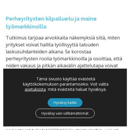
Perheyritysten kilpailuetu ja maine
työmarkkinoilla
Tutkimus tarjoaa arvokkaita näkemyksiä siitä, miten
yritykset voivat hallita työllisyyttä talouden
laskusuhdanteiden aikana. Se korostaa
perheyritysten roolia työmarkkinoilla ja osoittaa, että
niiden vakaus ja pitkän aikavälin ajattelutapa voivat
tarjota merkittävää kilpailuetua.
Tämä sivusto käyttää evästeitä
Perheyritykset tasapainottavat taloudellisia paineita
käyttökokemuksen parantamiseksi. Voit valita
asetuksista
mitä evästeitä haluat hyväksyä.
pitkäaikaisten sosiaalisten ja tunneperäisten
tavoitteiden kanssa, mikä voi parantaa niiden
Hyväksy kaikki
mainetta ja lisätä houkuttuvuutta työnantajana.
Hyväksy vain välttämättömät
Tutkimuksen käytännön hyödyt näkyvät erityisesti
yritysten kriisinhallinnassa. Yritykset, jotka