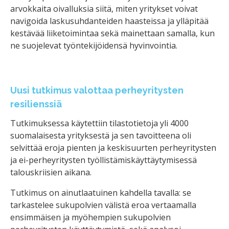
arvokkaita oivalluksia siitä, miten yritykset voivat
navigoida laskusuhdanteiden haasteissa ja ylläpitää
kestävää liiketoimintaa sekä mainettaan samalla, kun
ne suojelevat työntekijöidensä hyvinvointia.
Uusi tutkimus valottaa perheyritysten
resilienssiä
Tutkimuksessa käytettiin tilastotietoja yli 4000
suomalaisesta yrityksestä ja sen tavoitteena oli
selvittää eroja pienten ja keskisuurten perheyritysten
ja ei-perheyritysten työllistämiskäyttäytymisessä
talouskriisien aikana.
Tutkimus on ainutlaatuinen kahdella tavalla: se
tarkastelee sukupolvien välistä eroa vertaamalla
ensimmäisen ja myöhempien sukupolvien