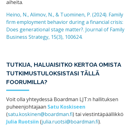
aiheita.
Heino, N., Alimov, N., & Tuominen, P. (2024). Family
firm employment behavior during a financial crisis:
Does generational stage matter?. Journal of Family
Business Strategy, 15(3), 100624.
TUTKIJA, HALUAISITKO KERTOA OMISTA
TUTKIMUSTULOKSISTASI TÄLLÄ
FOORUMILLA?
Voit olla yhteydessä Boardman LJT:n hallituksen
puheenjohtajaan
Satu Koskiseen
(
satu.koskinen@boardman.fi
) tai viestintäpäällikkö
Julia Ruotsiin
(
julia.ruotsi@boardman.fi
).