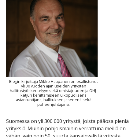
Blogin kirjoittaja Mikko Haapanen on osallistunut
yli 30 vuoden ajan useiden yritysten
hallitustyöskentelyyn sekä omistajuuden ja OHJ-
ketjun kehittämiseen ulkopuolisena
asiantuntijana, hallituksen jäsenenä sekä
puheenjohtajana.
Suomessa on yli 300 000 yritystä, joista pääosa pieniä
yrityksiä. Muihin pohjoismaihin verrattuna meillä on
vähän, vain noin 50, suurta kansainvälistä yritystä,