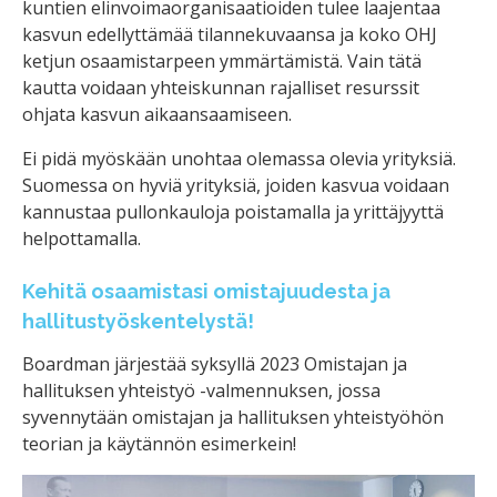
kuntien elinvoimaorganisaatioiden tulee laajentaa
kasvun edellyttämää tilannekuvaansa ja koko OHJ
ketjun osaamistarpeen ymmärtämistä. Vain tätä
kautta voidaan yhteiskunnan rajalliset resurssit
ohjata kasvun aikaansaamiseen.
Ei pidä myöskään unohtaa olemassa olevia yrityksiä.
Suomessa on hyviä yrityksiä, joiden kasvua voidaan
kannustaa pullonkauloja poistamalla ja yrittäjyyttä
helpottamalla.
Kehitä osaamistasi omistajuudesta ja
hallitustyöskentelystä!
Boardman järjestää syksyllä 2023 Omistajan ja
hallituksen yhteistyö -valmennuksen, jossa
syvennytään omistajan ja hallituksen yhteistyöhön
teorian ja käytännön esimerkein!