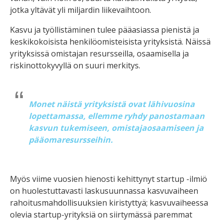
jotka yltävät yli miljardin liikevaihtoon.
Kasvu ja työllistäminen tulee pääasiassa pienistä ja
keskikokoisista henkilöomisteisista yrityksistä. Näissä
yrityksissä omistajan resursseilla, osaamisella ja
riskinottokyvyllä on suuri merkitys.
Monet näistä yrityksistä ovat lähivuosina
lopettamassa, ellemme ryhdy panostamaan
kasvun tukemiseen, omistajaosaamiseen ja
pääomaresursseihin.
Myös viime vuosien hienosti kehittynyt startup -ilmiö
on huolestuttavasti laskusuunnassa kasvuvaiheen
rahoitusmahdollisuuksien kiristyttyä; kasvuvaiheessa
olevia startup-yrityksiä on siirtymässä paremmat