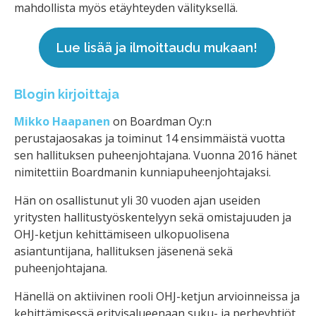
mahdollista myös etäyhteyden välityksellä.
Lue lisää ja ilmoittaudu mukaan!
Blogin kirjoittaja
Mikko Haapanen
on Boardman Oy:n
perustajaosakas ja toiminut 14 ensimmäistä vuotta
sen hallituksen puheenjohtajana. Vuonna 2016 hänet
nimitettiin Boardmanin kunniapuheenjohtajaksi.
Hän on osallistunut yli 30 vuoden ajan useiden
yritysten hallitustyöskentelyyn sekä omistajuuden ja
OHJ-ketjun kehittämiseen ulkopuolisena
asiantuntijana, hallituksen jäsenenä sekä
puheenjohtajana.
Hänellä on aktiivinen rooli OHJ-ketjun arvioinneissa ja
kehittämisessä erityisalueenaan suku- ja perheyhtiöt.