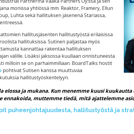
ndustrial Partnerina Vaaka Partners Oy:ssä ja sen
jana monissa yhtiössä mm. Reaktor, Framery, Ellun
oup, Luhta sekä hallituksen jäsenenä Stariassa,
entreessä.
ttomien hallitusjäsenten hallitustyöstä erilaisissa
oolista hallituksissa. Sutinen paljastaa myös
ttamusta kannattaa rakentaa hallituksen
jan välille. Lisäksi jaksossa kuullaan onnistuneesta
sti milloin se on parhaimmillaan. BoardTalks hostit
o
pohtivat Sutisen kanssa muuttuvaa
kutuksia hallitustyöskentelyyn.
lla elossa ja mukana. Kun menemme kuusi kuukautta
me ennakoida, muttemme tiedä, mitä ajattelemme asi
it puheenjohtajuudesta, hallitustyöstä ja str