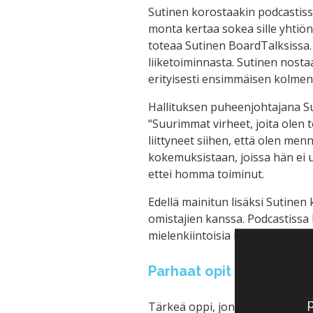
Sutinen korostaakin podcastiss
monta kertaa sokea sille yhtiön
toteaa Sutinen BoardTalksissa
liiketoiminnasta. Sutinen nostaa
erityisesti ensimmäisen kolmen
Hallituksen puheenjohtajana Su
“Suurimmat virheet, joita olen
liittyneet siihen, että olen men
kokemuksistaan, joissa hän ei 
ettei homma toiminut.
Edellä mainitun lisäksi Sutinen
omistajien kanssa. Podcastissa
mielenkiintoisia reaktioita. Kuun
Parhaat opit puheenjoht
p
Tärkeä oppi, jonka Sutinen nost