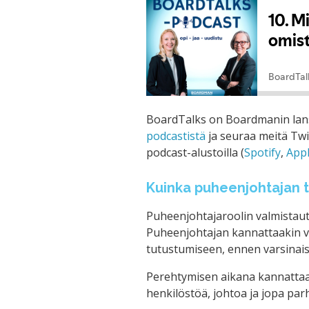
BoardTalks on Boardmanin lan
podcastistä
ja seuraa meitä Twi
podcast-alustoilla (
Spotify
,
Appl
Kuinka puheenjohtajan ta
Puheenjohtajaroolin valmistautu
Puheenjohtajan kannattaakin va
tutustumiseen, ennen varsinais
Perehtymisen aikana kannattaa
henkilöstöä, johtoa ja jopa par