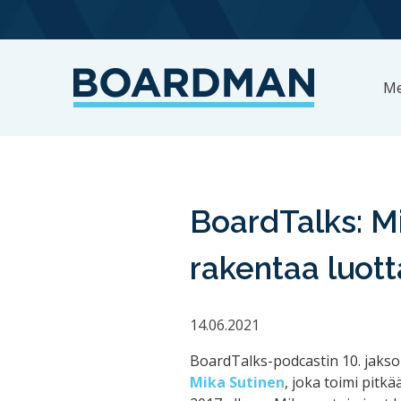
Me
BoardTalks: Mi
rakentaa luott
14.06.2021
BoardTalks-podcastin 10. jaks
Mika Sutinen
, joka toimi pitk