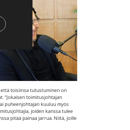
 että toisiinsa tutustuminen on
at. “Jokaisen toimitusjohtajan
ttakai puheenjohtajan kuuluu myös
itusjohtajia, joiden kanssa tulee
ssa pitää painaa jarrua. Niitä, joille