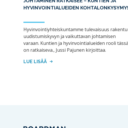
JOHTAMINEN RATKAISEE – KUNTIEN JA
HYVINVOINTIALUEIDEN KOHTALONKYSYMY
Hyvinvointiyhteiskuntamme tulevaisuus rakentu
uudistumiskyvyn ja vaikuttavan johtamisen
varaan. Kuntien ja hyvinvointialueiden rooli täss
on ratkaiseva., Jussi Pajunen kirjoittaa.
LUE LISÄÄ