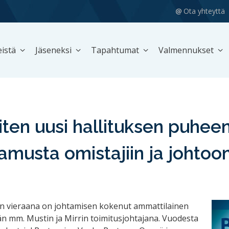
Ota yhteyttä
istä
Jäseneksi
Tapahtumat
Valmennukset
ten uusi hallituksen puhee
amusta omistajiin ja johtoo
on vieraana on johtamisen kokenut ammattilainen
ään mm. Mustin ja Mirrin toimitusjohtajana. Vuodesta