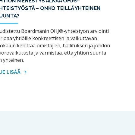
HTIÖN MENESTYS ALKAA OHJ®-
HTEISTYÖSTÄ – ONKO TEILLÄ YHTEINEN
UUNTA?
udistettu Boardmanin OHJ®-yhteistyön arviointi
arjoaa yhtiöille konkreettisen ja vaikuttavan
yökalun kehittää omistajien, hallituksen ja johdon
uorovaikutusta ja varmistaa, että yhtiön suunta
n yhteinen.
UE LISÄÄ