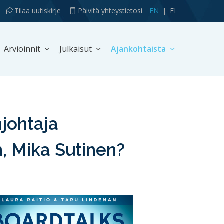
Tilaa uutiskirje
Päivitä yhteystietosi
EN
FI
Arvioinnit
Julkaisut
Ajankohtaista
njohtaja
n, Mika Sutinen?