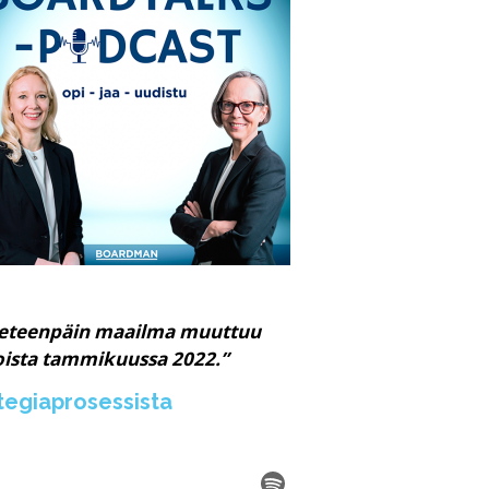
 eteenpäin maailma muuttuu
oista tammikuussa 2022.”
ategiaprosessista