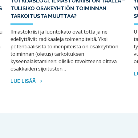
TUTKIJABLOGI: ILMASTOKRIISI ON TÄÄLLÄ –
Y
S
TULISIKO OSAKEYHTIÖN TOIMINNAN
Y
TARKOITUSTA MUUTTAA?
S
u
Ilmastokriisi ja luontokato ovat totta ja ne
U
edellyttävät radikaaleja toimenpiteitä. Yksi
t
ä
potentiaalisista toimenpiteistä on osakeyhtiön
t
toiminnan (oletus) tarkoituksen
v
kyseenalaistaminen: olisiko tavoitteena oltava
o
osakkaiden sijoitusten…
L
LUE LISÄÄ