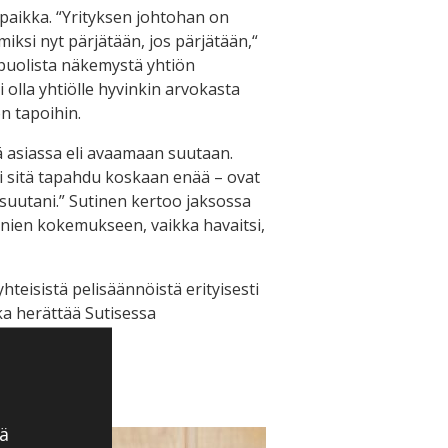
paikka. “Yrityksen johtohan on
iksi nyt pärjätään, jos pärjätään,“
puolista näkemystä yhtiön
 olla yhtiölle hyvinkin arvokasta
n tapoihin.
ä asiassa eli avaamaan suutaan.
i sitä tapahdu koskaan enää – ovat
a suutani.” Sutinen kertoo jaksossa
nien kokemukseen, vaikka havaitsi,
teisistä pelisäännöistä erityisesti
ka herättää Sutisessa
en?
ä