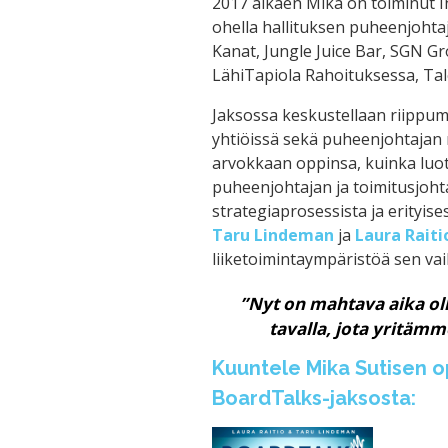
2017 alkaen Mika on toiminut I
ohella hallituksen puheenjohta
Kanat, Jungle Juice Bar, SGN Gr
LähiTapiola Rahoituksessa, Tal
Jaksossa keskustellaan riippuma
yhtiöissä sekä puheenjohtajan r
arvokkaan oppinsa, kuinka luo
puheenjohtajan ja toimitusjohta
strategiaprosessista ja erityise
Taru Lindeman
ja
Laura Raiti
liiketoimintaympäristöä sen vai
”Nyt on mahtava aika o
tavalla, jota yritäm
Kuuntele Mika Sutisen op
BoardTalks-jaksosta: