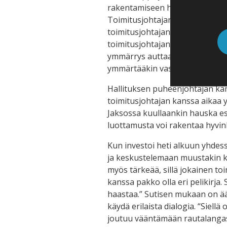
rakentamiseen hallituksen puhee
Toimitusjohtajan työ voi olla h
toimitusjohtajan välisellä vahva
toimitusjohtajan työssä. Jo va
ymmärrys auttaa erityisesti kri
ymmärtääkin vasta vuosien jälk
Hallituksen puheenjohtajan ka
toimitusjohtajan kanssa aikaa 
Jaksossa kuullaankin hauska esi
luottamusta voi rakentaa hyvinki
Kun investoi heti alkuun yhdes
ja keskustelemaan muustakin kui
myös tärkeää, sillä jokainen toi
kanssa pakko olla eri pelikirja.
haastaa.” Sutisen mukaan on ää
käydä erilaista dialogia. “Siellä
joutuu vääntämään rautalangasta 