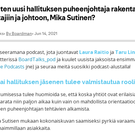
seeramana podcast, jota juontavat
Laura Raitio
ja
Taru Li
tterissä
BoardTalks_pod
ja kuulet uusista jaksoista ensimm
e Podcasts
jne) ja seuraa meitä suosikki podcast-alustalla!
i hallituksen jäsenen tulee valmistautua rooli
misessa tulee huomioida se, että koska yhtiöt ovat erilaisia 
rata niin paljon aikaa kuin vain on mahdollista orientaatio
en puheenjohtajan tehtävien alkamista.
 Sutisen mukaan kokonaiskuvan saamiseksi pyrkiä varaama
haimmillaan asiakkaita.