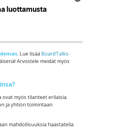
ndeman
. Lue lisää
BoardTalks-
äisenä! Arvostele meidät myös
insa?
ovat myös tilanteet erilaisia.
on ja yhtiön toimintaan
an mahdollisuuksia haastatella