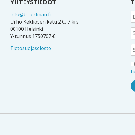
YHTEYSTIEDOT
T
info@boardman.fi
Urho Kekkosen katu 2 C, 7 krs
00100 Helsinki
Y-tunnus 1750707-8
Tietosuojaseloste
t