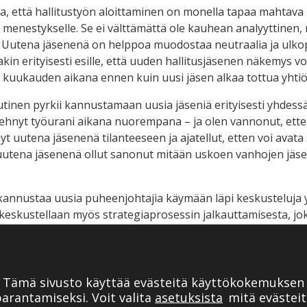
a, että hallitustyön aloittaminen on monella tapaa mahtava 
 menestykselle. Se ei välttämättä ole kauhean analyyttinen, m
. Uutena jäsenenä on helppoa muodostaa neutraalia ja ulko
kin erityisesti esille, että uuden hallitusjäsenen näkemys voi
 kuukauden aikana ennen kuin uusi jäsen alkaa tottua yhtiö
tinen pyrkii kannustamaan uusia jäseniä erityisesti yhdess
 tehnyt työurani aikana nuorempana – ja olen vannonut, ette
nyt uutena jäsenenä tilanteeseen ja ajatellut, etten voi avat
uutena jäsenenä ollut sanonut mitään uskoen vanhojen jäse
 kannustaa uusia puheenjohtajia käymään läpi keskusteluja yh
 keskustellaan myös strategiaprosessin jalkauttamisesta, jo
tele jakso alta!
ajan ja toimitusjohtajan suhteen rakentamise
Tämä sivusto käyttää evästeitä käyttökokemuksen
arantamiseksi. Voit valita
asetuksista
mitä evästeit
aa myös esille podcastissa liittyy luottamuksen