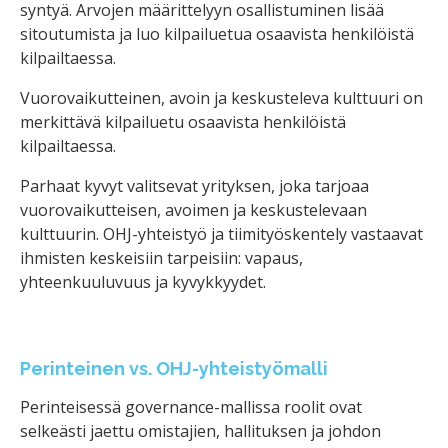
syntyä. Arvojen määrittelyyn osallistuminen lisää
sitoutumista ja luo kilpailuetua osaavista henkilöistä
kilpailtaessa.
Vuorovaikutteinen, avoin ja keskusteleva kulttuuri on
merkittävä kilpailuetu osaavista henkilöistä
kilpailtaessa.
Parhaat kyvyt valitsevat yrityksen, joka tarjoaa
vuorovaikutteisen, avoimen ja keskustelevaan
kulttuurin. OHJ-yhteistyö ja tiimityöskentely vastaavat
ihmisten keskeisiin tarpeisiin: vapaus,
yhteenkuuluvuus ja kyvykkyydet.
Perinteinen vs. OHJ-yhteistyömalli
Perinteisessä governance-mallissa roolit ovat
selkeästi jaettu omistajien, hallituksen ja johdon