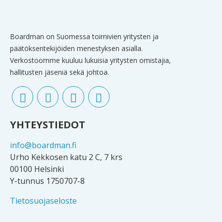
Boardman on Suomessa toimivien yritysten ja
päätöksentekijöiden menestyksen asialla.
Verkostoomme kuuluu lukuisia yritysten omistajia,
hallitusten jäseniä sekä johtoa.
YHTEYSTIEDOT
info@boardman.fi
Urho Kekkosen katu 2 C, 7 krs
00100 Helsinki
Y-tunnus 1750707-8
Tietosuojaseloste