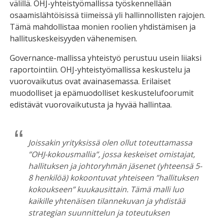
välillä. OHJ-yhteistyömallissa työskennellään
osaamislähtöisissä tiimeissä yli hallinnollisten rajojen.
Tämä mahdollistaa monien roolien yhdistämisen ja
hallituskeskeisyyden vähenemisen.
Governance-mallissa yhteistyö perustuu usein liiaksi
raportointiin. OHJ-yhteistyömallissa keskustelu ja
vuorovaikutus ovat avainasemassa. Erilaiset
muodolliset ja epämuodolliset keskustelufoorumit
edistävät vuorovaikutusta ja hyvää hallintaa.
Joissakin yrityksissä olen ollut toteuttamassa
”OHJ-kokousmallia”, jossa keskeiset omistajat,
hallituksen ja johtoryhmän jäsenet (yhteensä 5-
8 henkilöä) kokoontuvat yhteiseen ”hallituksen
kokoukseen” kuukausittain. Tämä malli luo
kaikille yhtenäisen tilannekuvan ja yhdistää
strategian suunnittelun ja toteutuksen