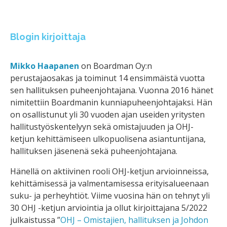
Blogin kirjoittaja
Mikko Haapanen
on Boardman Oy:n
perustajaosakas ja toiminut 14 ensimmäistä vuotta
sen hallituksen puheenjohtajana. Vuonna 2016 hänet
nimitettiin Boardmanin kunniapuheenjohtajaksi. Hän
on osallistunut yli 30 vuoden ajan useiden yritysten
hallitustyöskentelyyn sekä omistajuuden ja OHJ-
ketjun kehittämiseen ulkopuolisena asiantuntijana,
hallituksen jäsenenä sekä puheenjohtajana.
Hänellä on aktiivinen rooli OHJ-ketjun arvioinneissa,
kehittämisessä ja valmentamisessa erityisalueenaan
suku- ja perheyhtiöt. Viime vuosina hän on tehnyt yli
30 OHJ -ketjun arviointia ja ollut kirjoittajana 5/2022
julkaistussa ”
OHJ – Omistajien, hallituksen ja Johdon