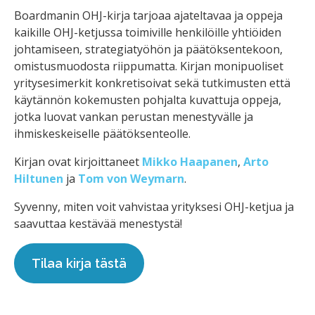
Boardmanin OHJ-kirja tarjoaa ajateltavaa ja oppeja
kaikille OHJ-ketjussa toimiville henkilöille yhtiöiden
johtamiseen, strategiatyöhön ja päätöksentekoon,
omistusmuodosta riippumatta. Kirjan monipuoliset
yritysesimerkit konkretisoivat sekä tutkimusten että
käytännön kokemusten pohjalta kuvattuja oppeja,
jotka luovat vankan perustan menestyvälle ja
ihmiskeskeiselle päätöksenteolle.
Kirjan ovat kirjoittaneet
Mikko Haapanen
,
Arto
Hiltunen
ja
Tom von Weymarn
.
Syvenny, miten voit vahvistaa yrityksesi OHJ-ketjua ja
saavuttaa kestävää menestystä!
Tilaa kirja tästä