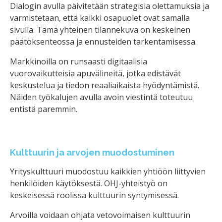
Dialogin avulla päivitetään strategisia olettamuksia ja
varmistetaan, että kaikki osapuolet ovat samalla
sivulla. Tämä yhteinen tilannekuva on keskeinen
päätöksenteossa ja ennusteiden tarkentamisessa.
Markkinoilla on runsaasti digitaalisia
vuorovaikutteisia apuvälineitä, jotka edistävät
keskustelua ja tiedon reaaliaikaista hyödyntämistä.
Näiden työkalujen avulla avoin viestintä toteutuu
entistä paremmin.
Kulttuurin ja arvojen muodostuminen
Yrityskulttuuri muodostuu kaikkien yhtiöön liittyvien
henkilöiden käytöksestä. OHJ-yhteistyö on
keskeisessä roolissa kulttuurin syntymisessä.
Arvoilla voidaan ohjata vetovoimaisen kulttuurin