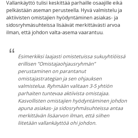
Vallankäyttö tulisi keskittää parhaille osaajille eikä
pelkästään aseman perusteella. Hyvä valmistelu ja
aktiivisten omistajien hyödyntäminen asiakas- ja
sidosryhmäsuhteissa lisäävät merkittävästi arvoa
ilman, että johdon valta-asema vaarantuu.
Esimerkiksi laajasti omistetuissa sukuyhtiöissä
erillisen ”Omistajaohjausryhmän”
perustaminen on parantanut
omistajastrategian ja sen ohjauksen
valmistelua. Ryhmään valitaan 3-5 yhtiön
parhaiten tuntevaa aktiivista omistajaa.
Kasvollisten omistajien hyödyntäminen johdon
apuna asiakas- ja sidosryhmäsuhteissa antaa
merkittävän lisäarvon ilman, että siihen
liitetään vallankäyttöä ohi johdon.