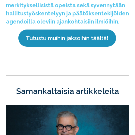
merkityksellisistä opeista sekä syvennytään
hallitustyöskentelyyn ja päätöksentekijöiden
agendoilla oleviin ajankohtaisiin ilmiöihin.
Tutustu muihin jaksoihin täältä!
Samankaltaisia artikkeleita