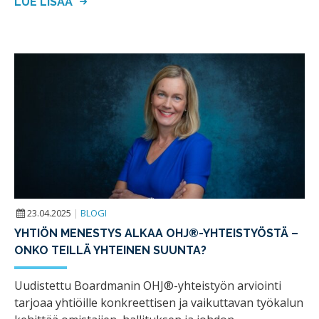
LUE LISÄÄ
23.04.2025
|
BLOGI
YHTIÖN MENESTYS ALKAA OHJ®-YHTEISTYÖSTÄ –
ONKO TEILLÄ YHTEINEN SUUNTA?
Uudistettu Boardmanin OHJ®-yhteistyön arviointi
tarjoaa yhtiöille konkreettisen ja vaikuttavan työkalun