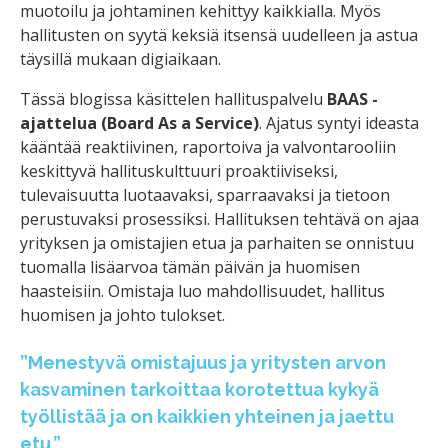
muotoilu ja johtaminen kehittyy kaikkialla. Myös
hallitusten on syytä keksiä itsensä uudelleen ja astua
täysillä mukaan digiaikaan.
Tässä blogissa käsittelen hallituspalvelu
BAAS -
ajattelua (Board As a Service)
. Ajatus syntyi ideasta
kääntää reaktiivinen, raportoiva ja valvontarooliin
keskittyvä hallituskulttuuri proaktiiviseksi,
tulevaisuutta luotaavaksi, sparraavaksi ja tietoon
perustuvaksi prosessiksi. Hallituksen tehtävä on ajaa
yrityksen ja omistajien etua ja parhaiten se onnistuu
tuomalla lisäarvoa tämän päivän ja huomisen
haasteisiin. Omistaja luo mahdollisuudet, hallitus
huomisen ja johto tulokset.
”Menestyvä omistajuus ja yritysten arvon
kasvaminen tarkoittaa korotettua kykyä
työllistää ja on kaikkien yhteinen ja jaettu
etu.”