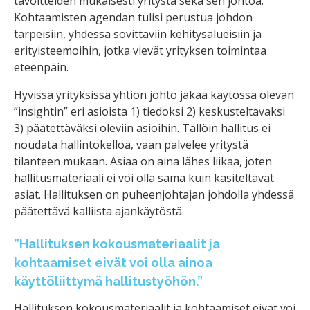
tavoitteiden mukaisesti yritystä sekä sen johtoa.
Kohtaamisten agendan tulisi perustua johdon
tarpeisiin, yhdessä sovittaviin kehitysalueisiin ja
erityisteemoihin, jotka vievät yrityksen toimintaa
eteenpäin.
Hyvissä yrityksissä yhtiön johto jakaa käytössä olevan
”insightin” eri asioista 1) tiedoksi 2) keskusteltavaksi
3) päätettäväksi oleviin asioihin. Tällöin hallitus ei
noudata hallintokelloa, vaan palvelee yritystä
tilanteen mukaan. Asiaa on aina lähes liikaa, joten
hallitusmateriaali ei voi olla sama kuin käsiteltävät
asiat. Hallituksen on puheenjohtajan johdolla yhdessä
päätettävä kalliista ajankäytöstä.
”Hallituksen kokousmateriaalit ja
kohtaamiset eivät voi olla ainoa
käyttöliittymä hallitustyöhön.”
Hallituksen kokousmateriaalit ja kohtaamiset eivät voi