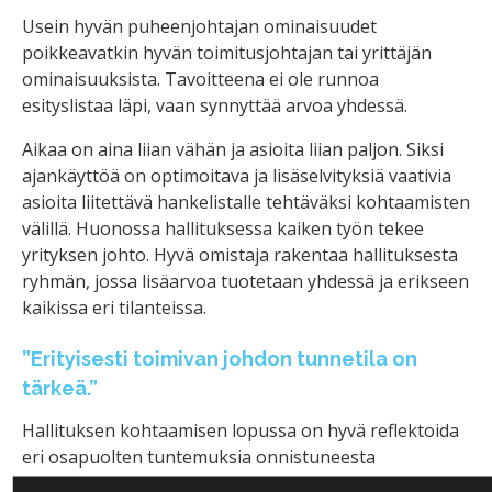
Usein hyvän puheenjohtajan ominaisuudet
poikkeavatkin hyvän toimitusjohtajan tai yrittäjän
ominaisuuksista. Tavoitteena ei ole runnoa
esityslistaa läpi, vaan synnyttää arvoa yhdessä.
Aikaa on aina liian vähän ja asioita liian paljon. Siksi
ajankäyttöä on optimoitava ja lisäselvityksiä vaativia
asioita liitettävä hankelistalle tehtäväksi kohtaamisten
välillä. Huonossa hallituksessa kaiken työn tekee
yrityksen johto. Hyvä omistaja rakentaa hallituksesta
ryhmän, jossa lisäarvoa tuotetaan yhdessä ja erikseen
kaikissa eri tilanteissa.
”Erityisesti toimivan johdon tunnetila on
tärkeä.”
Hallituksen kohtaamisen lopussa on hyvä reflektoida
eri osapuolten tuntemuksia onnistuneesta
kohtaamisesta. Oliko tunnelma hyvä, saatiinko asioita