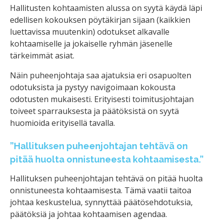
Hallitusten kohtaamisten alussa on syytä käydä läpi
edellisen kokouksen pöytäkirjan sijaan (kaikkien
luettavissa muutenkin) odotukset alkavalle
kohtaamiselle ja jokaiselle ryhmän jäsenelle
tärkeimmät asiat.
Näin puheenjohtaja saa ajatuksia eri osapuolten
odotuksista ja pystyy navigoimaan kokousta
odotusten mukaisesti. Erityisesti toimitusjohtajan
toiveet sparrauksesta ja päätöksistä on syytä
huomioida erityisellä tavalla.
”Hallituksen puheenjohtajan tehtävä on
pitää huolta onnistuneesta kohtaamisesta.”
Hallituksen puheenjohtajan tehtävä on pitää huolta
onnistuneesta kohtaamisesta. Tämä vaatii taitoa
johtaa keskustelua, synnyttää päätösehdotuksia,
päätöksiä ja johtaa kohtaamisen agendaa.