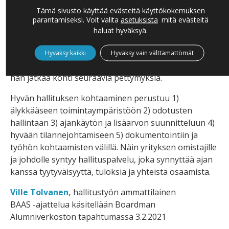
aikaiseksi ja millä mielellä ryhmän jäsenet jatkavat
Tämä sivusto käyttää evästeitä käyttökokemuksen
parantamiseksi. Voit valita
asetuksista
mitä evästeitä
kokouksen jälkeen.
haluat hyväksyä.
Erityisesti toimivan johdon tunnetila on tärkeä. Millä
mielellä toimitusjohtaja tulee tapaamisiin, miten hän
Hyväksy kaikki
Hyväksy vain välttämättömät
kokee hallituksen lisäarvon ja millaisissa tunnelmissa
hän jatkaa kohti seuraavia pettymyksiä.
Hyvän hallituksen kohtaaminen perustuu 1)
älykkääseen toimintaympäristöön 2) odotusten
hallintaan 3) ajankäytön ja lisäarvon suunnitteluun 4)
hyvään tilannejohtamiseen 5) dokumentointiin ja
työhön kohtaamisten välillä. Näin yrityksen omistajille
ja johdolle syntyy hallituspalvelu, joka synnyttää ajan
kanssa tyytyväisyyttä, tuloksia ja yhteistä osaamista.
Ville Tolvanen,
hallitustyön ammattilainen
BAAS -ajattelua käsitellään Boardman
Alumniverkoston tapahtumassa 3.2.2021