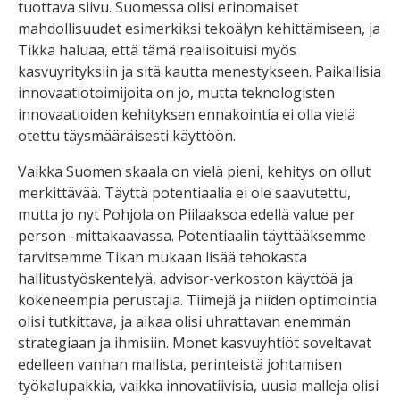
tuottava siivu. Suomessa olisi erinomaiset
mahdollisuudet esimerkiksi tekoälyn kehittämiseen, ja
Tikka haluaa, että tämä realisoituisi myös
kasvuyrityksiin ja sitä kautta menestykseen. Paikallisia
innovaatiotoimijoita on jo, mutta teknologisten
innovaatioiden kehityksen ennakointia ei olla vielä
otettu täysmääräisesti käyttöön.
Vaikka Suomen skaala on vielä pieni, kehitys on ollut
merkittävää. Täyttä potentiaalia ei ole saavutettu,
mutta jo nyt Pohjola on Piilaaksoa edellä value per
person -mittakaavassa. Potentiaalin täyttääksemme
tarvitsemme Tikan mukaan lisää tehokasta
hallitustyöskentelyä, advisor-verkoston käyttöä ja
kokeneempia perustajia. Tiimejä ja niiden optimointia
olisi tutkittava, ja aikaa olisi uhrattavan enemmän
strategiaan ja ihmisiin. Monet kasvuyhtiöt soveltavat
edelleen vanhan mallista, perinteistä johtamisen
työkalupakkia, vaikka innovatiivisia, uusia malleja olisi