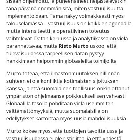
sisään ohjelmoitu, ja puheenaiheet heijastelevatkin
tänä päivänä enemmän sitä, miten vastuullisuutta
implementoidaan. Tämä näkyy voimakkaasti myös
talouselämässä – vastuullisuus on kaikkien agendalla,
mutta intensiteetti ja operatiivinen toteutus
vaihtelevat. Datan keruussa ja analytiikassa on vielä
parannettavaa, mutta
Risto Murto
uskoo, että
tulevaisuudessa tarpeellisen datan pystyy
hankkimaan helpommin globaaleilta toimijoilta.
Murto toteaa, että ilmastonmuutoksen hillinnän
suhteen ei ole konfliktia kotimaisten sijoituksen
kanssa, ja että suomalainen teollisuus onkin ottanut
ympäristön ohjelmaansa poikkeuksellisen vahvasti.
Globaalilla tasolla pohditaan vielä useimmiten
välttämättömyyksiä, mutta suomalaisilla on
edellytykset kartoittaa myös uusia mahdollisuuksia.
Murto kokee myös, että tuottojen tavoittelussa ja
vastuullisuudessa ei ole ristiriitaa, ja että yhdestä