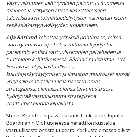
Vastuullisuuden kehittyminen painottuu Suomessa
maineen ja yrityksen arvon kasvattamiseen,
tulevaisuuden toimintaedellytysten varmistamiseen
sekä asiakastyytyväisyyden lisäämiseen.
Aija Bärlund
kehottaa yrityksiä pohtimaan, miten
sidosryhmävuoropuhelua ​voitaisiin hyödyntää
paremmin entistä vastuullisempien palveluiden ja
tuotteiden kehittämisessä. Bärlund muistuttaa, että
kestävä kehitys, vastuullisuus,
kuluttajakäyttäytymisen ja ilmaston muutokset luovat
yrityksille mahdollisuuksia haastaa omaa
strategiansa, olemassaolonsa tarkoitusta sekä
hyödyntää vastuullisuutta strategisena
eroittumiskeinona kilpailusta.
Studio Brand Compass-tilaisuus toukokuun lopulla
Boardmanin Olohuoneessa herätti keskustelua
vastuullisesta omistajuudesta. Keskustelemassa olivat