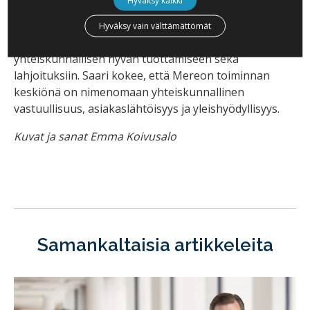
Yhteiskunnallisen yrityksen ydintarkoitus on
yhteiskunnan hyvinvoinnin lisääminen, ja tuotot
Hyväksy vain välttämättömät
käytetään oman toiminnan kehittämiseen,
yhteiskunnallisen hyvän tuottamiseen sekä
lahjoituksiin. Saari kokee, että Mereon toiminnan
keskiönä on nimenomaan yhteiskunnallinen
vastuullisuus, asiakaslähtöisyys ja yleishyödyllisyys.
Kuvat ja sanat Emma Koivusalo
Samankaltaisia artikkeleita