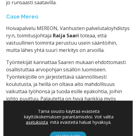
jo runsaasti saatavilla.
Case Mereo
Hoivapalvelu MEREON, Vanhusten palvelutaloyhdistys
ry:n, toimitusjohtaja
Raija Saari
toteaa, että
vastuullinen toiminta perustuu usein sääntöihin,
mutta lähes yhtä suuri merkitys on arvoilla.
Työntekijät kannattaa Saaren mukaan ehdottomasti
osallistuttaa arvopohjan sisällön luomiseen.
Työntekijöille on järjestettävä säännöllisesti
koulutusta, ja heillä on oltava aito mahdollisuus
vaikuttaa työhönsä ja tuoda esille epäkohtia, joihin
johto puuttuu. Palautetta on hyvä hankkia myös
järjestäytyneesti palautekyselyiden ja keskustelujen
Tämä sivusto käyttää evästeitä
avulla niin työntekijöiltä kuin asiakkailtakin.
käyttökokemuksen parantamiseksi. Voit valita
Diversiteetin on toteuduttava, ja reklamaatioihin on
asetuksista
mitä evästeitä haluat hyväksyä.
pyrittävä reagoimaan nopeasti ja vastikkeellisesti.
Hyväksy kaikki