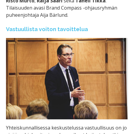
Risto Murto
,
Raija Saari
sekä
Taneli Tikka
.
Tilaisuuden avasi Brand Compass -ohjausryhmän
puheenjohtaja Aija Bärlund.
Vastuullista voiton tavoittelua
Yhteiskunnallisessa keskustelussa vastuullisuus on jo