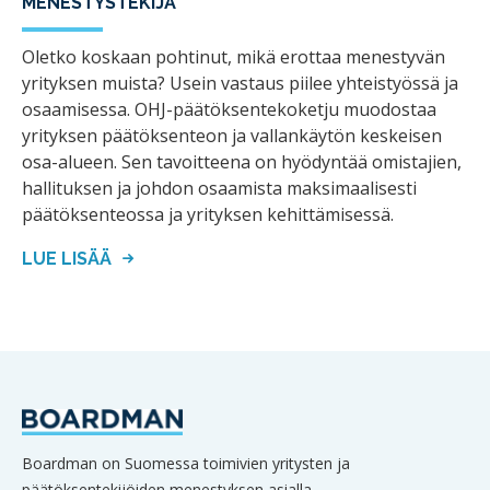
MENESTYSTEKIJÄ
Oletko koskaan pohtinut, mikä erottaa menestyvän
yrityksen muista? Usein vastaus piilee yhteistyössä ja
osaamisessa. OHJ-päätöksentekoketju muodostaa
yrityksen päätöksenteon ja vallankäytön keskeisen
osa-alueen. Sen tavoitteena on hyödyntää omistajien,
hallituksen ja johdon osaamista maksimaalisesti
päätöksenteossa ja yrityksen kehittämisessä.
LUE LISÄÄ
Boardman on Suomessa toimivien yritysten ja
päätöksentekijöiden menestyksen asialla.