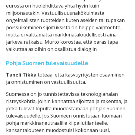
eurosta on huolehdittava yhtä hyvin kuin
miljoonastakin. Vastuullisuusnäkökulmasta
ongelmallisten tuotteiden kuten aseiden tai tupakan
poissulkeminen sijoituksista on helppo vaihtoehto,
mutta ei välttämättä markkinataloudellisesti aina
järkevä ratkaisu. Murto korostaa, että paras tapa
vaikuttaa asioihin on osallistua dialogiin.
Pohja Suomen tulevaisuudelle
Taneli Tikka
toteaa, että kasvuyritysten osaaminen
ja onnistuminen on vastuullisuutta.
Suomessa on jo tunnistettavissa teknologianalan
risteyskohtia, joihin kannattaa sijoittaa ja rakentaa, ja
jotka tulevat lopulta muodostamaan pohjan Suomen
tulevaisuudelle. Jos Suomeen onnistutaan luomaan
pohja markkinaneutraalille kilpailutilanteelle,
kansantalouteen muodostuisi kokonaan uusi,