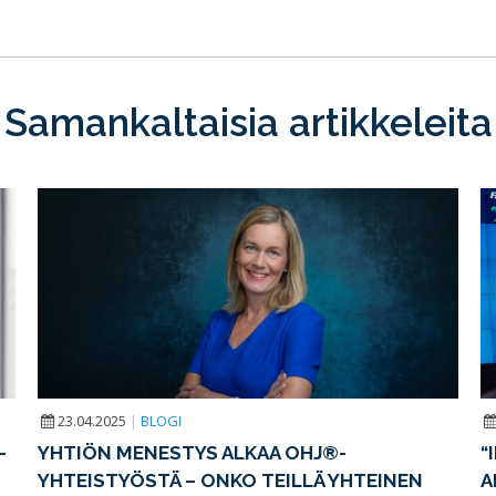
Samankaltaisia artikkeleita
23.04.2025
|
BLOGI
–
YHTIÖN MENESTYS ALKAA OHJ®-
“
YHTEISTYÖSTÄ – ONKO TEILLÄ YHTEINEN
A