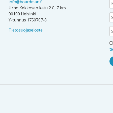
info@boardman.fi
Urho Kekkosen katu 2 C, 7 krs
00100 Helsinki
Y-tunnus 1750707-8
Tietosuojaseloste
t