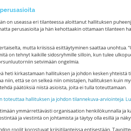
 perusasioita
n on useassa eri tilanteessa aloittanut hallituksen puheenjoh
atta perusasioita ja hän kehottaakin ottamaan tilanteen hal
taiselta, mutta kriisissä esittäytyminen saattaa unohtua. “On
itä on tehnyt kaikille sidosryhmille silloin, kun tulee ulkopu
norsunluutorniin setvimään ongelmia.
 heti kirkastamaan hallituksen ja johdon kesken yhteistä til
taa niin, että se on selkeä niin omistajien, hallituksen kui
tehdä päätöksiä niistä asioista, joita ei tulla toteuttamaan.
 toteuttaa hallituksen ja johdon tilannekuva-arviointeja. Lue
stimään ymmärrettävästi organisaation henkilökunnalla ja kaik
stintää ja viestintä on johtamista ja täytyy olla esillä ja näky
don roolit korostuvat kriisitilanteissa entisestään. Tavoitt