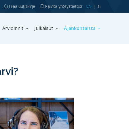
Tilaa uutiskirje
Päivitä yhteystietosi
EN
FI
Arvioinnit
Julkaisut
Ajankohtaista
ärvi?