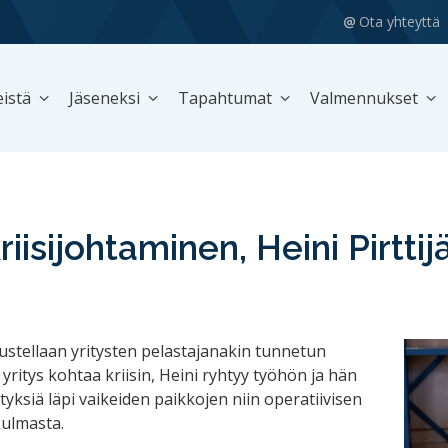
Ota yhteyttä
istä
Jäseneksi
Tapahtumat
Valmennukset
iisijohtaminen, Heini Pirttij
ustellaan yritysten pelastajanakin tunnetun
yritys kohtaa kriisin, Heini ryhtyy työhön ja hän
yksiä läpi vaikeiden paikkojen niin operatiivisen
kulmasta.