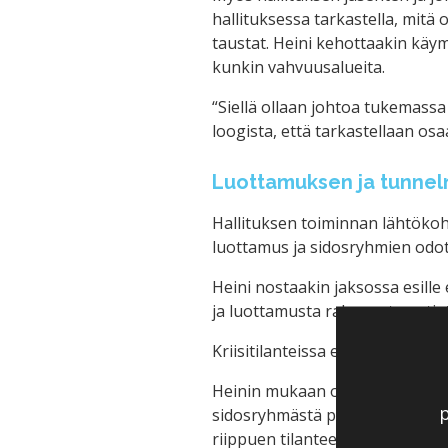
hallituksessa tarkastella, mitä
taustat. Heini kehottaakin käym
kunkin vahvuusalueita.
“Siellä ollaan johtoa tukemass
loogista, että tarkastellaan osa
Luottamuksen ja tunnel
Hallituksen toiminnan lähtökohta
luottamus ja sidosryhmien odot
Heini nostaakin jaksossa esill
ja luottamusta rakennetaan tiet
Kriisitilanteissa erityisesti hal
Heinin mukaan onkin hyvin tärk
p
sidosryhmästä päävastuu. Tässä 
riippuen tilanteesta.