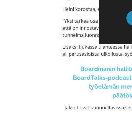
Heini korostaa, että kriisissä 
“Yksi tärkeä osa kriisitilantees
että on innostavaa ja inspiroiv
tunnelma luonnollisesti syntyy 
Lisäksi tiukassa tilanteessa ha
eli perusasioista: ulkoilusta, s
Boardmanin hallit
BoardTalks-podcastis
työelämän merk
päätök
Jaksot ovat kuunneltavissa seu