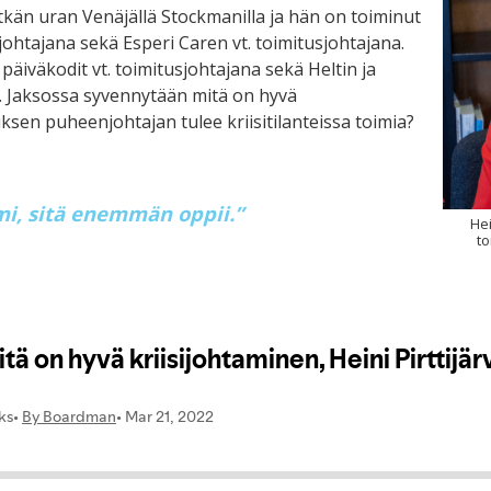
tkän uran Venäjällä Stockmanilla ja hän on toiminut
htajana sekä Esperi Caren vt. toimitusjohtajana.
päiväkodit vt. toimitusjohtajana sekä Heltin ja
. Jaksossa syvennytään mitä on hyvä
uksen puheenjohtajan tulee kriisitilanteissa toimia?
mi, sitä enemmän oppii.”
Hei
to