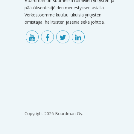
Boardman on Suomessa toimivien yritysten ja
päätöksentekijöiden menestyksen asialla.
Verkostoomme kuuluu lukuisia yritysten
omistajia, hallitusten jäseniä sekä johtoa.
Copyright 2026 Boardman Oy.