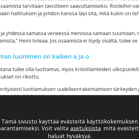
 osaamista tarvitaan tavoitteen saavuttamiseksi. Rooleihin v
ään hallituksen ja johdon kanssa läpi sitä, mitä kukin on te
a ja yhdessä samassa veneessä menossa samaan suuntaan, niin
amista,” Heini toteaa. Jos osaamista ei löydy sisältä, tulee se
man luominen on kaiken a ja o
na tulee olla luottamus, myös kriisitilanteiden ulkopuolella.
ukset on rikottu.
e erityisesti luottamuksen uudelleenrakentamisen tärkeyden 
oisesti kaikkiin sidosryhmiin.
lituksen puheenjohtajan ja toimitusjohtajan välit syvenevät.
Tämä sivusto käyttää evästeitä käyttökokemuksen
eää sopia, miten luottamusta lähdetään rakentamaan sidosr
arantamiseksi. Voit valita
asetuksista
mitä evästeit
hallituksella on vahva rooli, joko asioiden selkeyttäjänä, s
haluat hyväksyä.