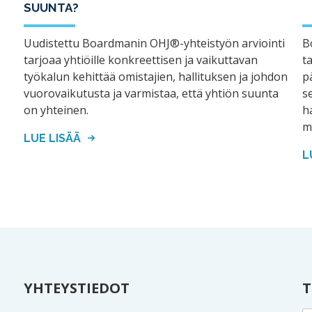
SUUNTA?
Uudistettu Boardmanin OHJ®-yhteistyön arviointi
B
tarjoaa yhtiöille konkreettisen ja vaikuttavan
t
työkalun kehittää omistajien, hallituksen ja johdon
p
vuorovaikutusta ja varmistaa, että yhtiön suunta
s
on yhteinen.
h
m
LUE LISÄÄ
L
YHTEYSTIEDOT
T