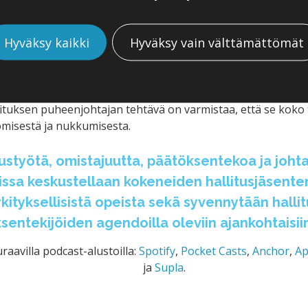
hallituksen puheenjohtajalla on tärkeä rooli luoda oikeanlais
Hyväksy kaikki
Hyväksy vain välttämättömät
sa on, että hallitus- ja johtoryhmätyöskentelyn sekä kokousk
aa työskennellä. Kun hyvä tunnelma, niin on helpompi käsitell
ihmisten välisestä kanssakäymisestä.”
llituksen puheenjohtajan tehtävä on varmistaa, että se koko 
yömisestä ja nukkumisesta.
ustyötä, omistajuutta, päätöksentekoa ja johta
sa keskustellaan kokeneiden hallitusjäsenten,
ityksellisistä opeista sekä syvennytään hallit
sentekijöiden agendoilla oleviin ajankohtaisiin
raavilla podcast-alustoilla:
Spotify
,
Pocket Casts
,
Anchor
,
Ap
ja
Supla
.