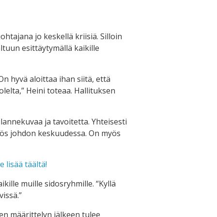
tajana jo keskellä kriisiä. Silloin
tuun esittäytymällä kaikille
 hyvä aloittaa ihan siitä, että
olelta,” Heini toteaa. Hallituksen
annekuvaa ja tavoitetta. Yhteisesti
n myös johdon keskuudessa. On myös
 lisää täältä!
ille muille sidosryhmille. “Kyllä
vissä.”
een määrittelyn jälkeen tulee