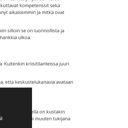
aikuttavat kompetenssit sekä
hnyt aikaisemmin ja mitkä ovat
 silloin se on luonnollista ja
 hankkia ulkoa.
 Kuitenkin kriisitilanteissa juuri
ja, että keskustelukanavia avataan
yhmiin ja kenellä on kustakin
ä
trukturoijana tai muuten tukijana