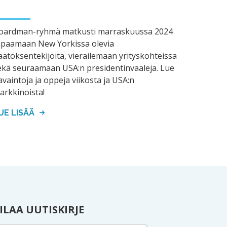
oardman-ryhmä matkusti marraskuussa 2024
apaamaan New Yorkissa olevia
äätöksentekijöitä, vierailemaan yrityskohteissa
ekä seuraamaan USA:n presidentinvaaleja. Lue
avaintoja ja oppeja viikosta ja USA:n
arkkinoista!
UE LISÄÄ
ILAA UUTISKIRJE