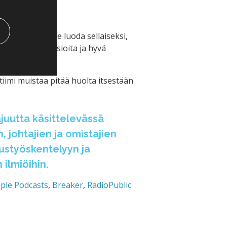
ta tunnelmaa.
äytäntöjen tulee luoda sellaiseksi,
ä vaikeitakin asioita ja hyvä
tiimi muistaa pitää huolta itsestään
juutta käsittelevässä
 johtajien ja omistajien
ustyöskentelyyn ja
 ilmiöihin.
ple Podcasts
,
Breaker
,
RadioPublic