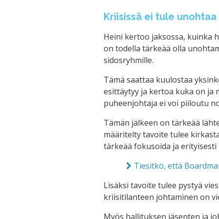
Kriisissä ei tule unohtaa
Heini kertoo jaksossa, kuinka hä
on todella tärkeää olla unohtam
sidosryhmille.
Tämä saattaa kuulostaa yksinker
esittäytyy ja kertoa kuka on ja m
puheenjohtaja ei voi piiloutu 
Tämän jälkeen on tärkeää lähteä
määritelty tavoite tulee kirkas
tärkeää fokusoida ja erityisesti 
Tiesitkö, että Boardman
Lisäksi tavoite tulee pystyä vie
kriisitilanteen johtaminen on vie
Myös hallituksen jäsenten ja joh