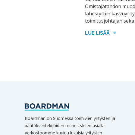
Omistajatahdon muodo
lähestyttiin kasvuyrit
toimitusjohtajan sekä
LUE LISÄÄ
Boardman on Suomessa toimivien yritysten ja
päätöksentekijöiden menestyksen asialla.
Verkostoomme kuuluu lukuisia yritysten