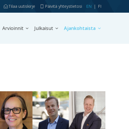
Tilaa uutiskirje
Päivitä yhteystietosi
EN
FI
Arvioinnit
Julkaisut
Ajankohtaista