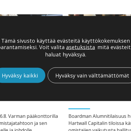
Tämä sivusto käyttää evästeitä käyttökokemuksen
arantamiseksi. Voit valita
asetuksista
mitä evästeit
haluat hyväksyä.
Hyväksy kaikki
Hyväksy vain välttämättömät
14.05.2019
|
TAPAHTUMAYHTEEN
JA SUOMEN
OMISTAJIEN VAIKUTUS 
UMNIEN TEEMAPÄIVÄSSÄ
6.8. Varman pääkonttorilla
Boardman Alumnitilaisuus h
omistajatahtoon ja sen
Hartwall Capitalin tiloissa käs
elle ja johdolle.
omistajien vaikutusta hallit