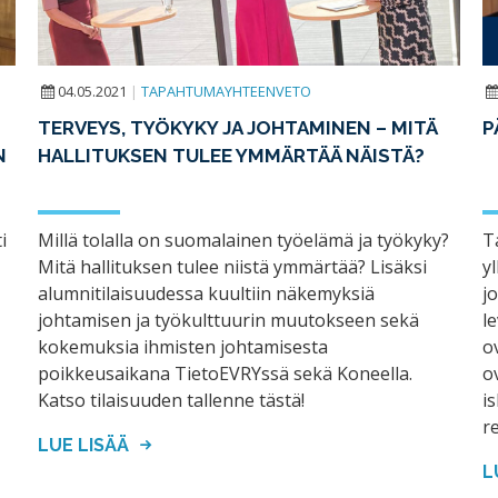
04.05.2021
|
TAPAHTUMAYHTEENVETO
TERVEYS, TYÖKYKY JA JOHTAMINEN – MITÄ
P
N
HALLITUKSEN TULEE YMMÄRTÄÄ NÄISTÄ?
i
Millä tolalla on suomalainen työelämä ja työkyky?
T
Mitä hallituksen tulee niistä ymmärtää? Lisäksi
yl
alumnitilaisuudessa kuultiin näkemyksiä
j
johtamisen ja työkulttuurin muutokseen sekä
l
kokemuksia ihmisten johtamisesta
o
poikkeusaikana TietoEVRYssä sekä Koneella.
o
Katso tilaisuuden tallenne tästä!
i
r
LUE LISÄÄ
L