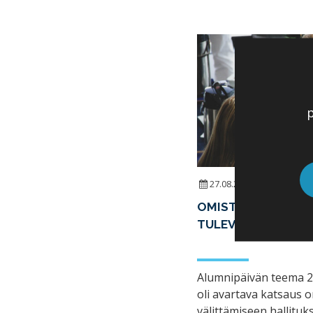
p
27.08.2019
|
UUTISET
OMISTAJATAHTOA 
TULEVAISUUTTA AL
Alumnipäivän teema 2
oli avartava katsaus 
välittämiseen hallituks