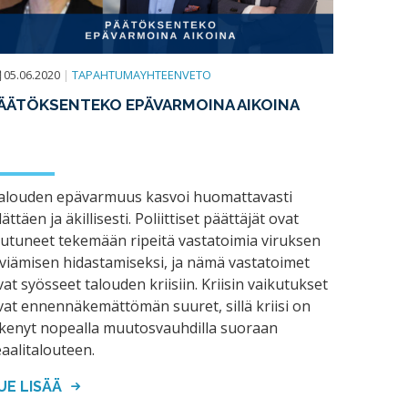
05.06.2020
|
TAPAHTUMAYHTEENVETO
ÄÄTÖKSENTEKO EPÄVARMOINA AIKOINA
alouden epävarmuus kasvoi huomattavasti
lättäen ja äkillisesti. Poliittiset päättäjät ovat
outuneet tekemään ripeitä vastatoimia viruksen
eviämisen hidastamiseksi, ja nämä vastatoimet
vat syösseet talouden kriisiin. Kriisin vaikutukset
vat ennennäkemättömän suuret, sillä kriisi on
skenyt nopealla muutosvauhdilla suoraan
eaalitalouteen.
UE LISÄÄ