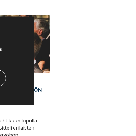
ä
VETO
HALLITUSTYÖHÖN
uhtikuun lopulla
itteli erilaisten
ustyöhön.