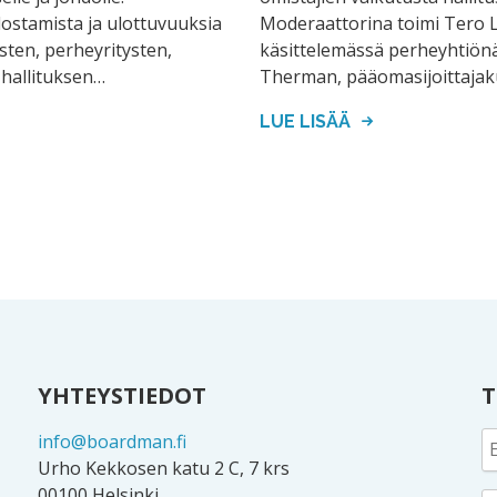
stamista ja ulottuvuuksia
Moderaattorina toimi Tero Lu
ysten, perheyritysten,
käsittelemässä perheyhtiön
 hallituksen…
Therman, pääomasijoittajak
LUE LISÄÄ
YHTEYSTIEDOT
T
info@boardman.fi
Urho Kekkosen katu 2 C, 7 krs
00100 Helsinki