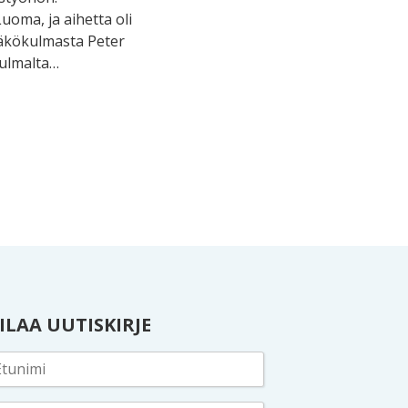
oma, ja aihetta oli
äkökulmasta Peter
ulmalta…
ILAA UUTISKIRJE