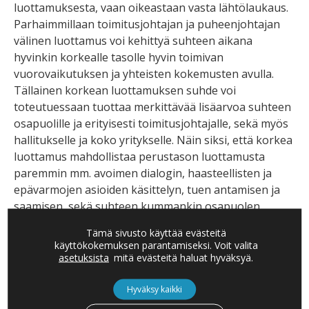
luottamuksesta, vaan oikeastaan vasta lähtölaukaus.
Parhaimmillaan toimitusjohtajan ja puheenjohtajan
välinen luottamus voi kehittyä suhteen aikana
hyvinkin korkealle tasolle hyvin toimivan
vuorovaikutuksen ja yhteisten kokemusten avulla.
Tällainen korkean luottamuksen suhde voi
toteutuessaan tuottaa merkittävää lisäarvoa suhteen
osapuolille ja erityisesti toimitusjohtajalle, sekä myös
hallitukselle ja koko yritykselle. Näin siksi, että korkea
luottamus mahdollistaa perustason luottamusta
paremmin mm. avoimen dialogin, haasteellisten ja
epävarmojen asioiden käsittelyn, tuen antamisen ja
saamisen, sekä suhteen kummankin osapuolen
osaamisen hyödyntämisen ja osaamisen kehittymisen.
Tämä sivusto käyttää evästeitä
Luottamuksen osatekijöistä ja sen kehittymisen
käyttökokemuksen parantamiseksi. Voit valita
erilaisista poluista kerron lisää seuraavassa
asetuksista
mitä evästeitä haluat hyväksyä.
blogikirjoituksessani.
Hyväksy kaikki
Millaisia kokemuksia sinulla on luottamuksesta, sen