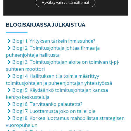
Hyväksy vain välttämättömät
merkityksestä ja rakentumisesta? Kirjoita
kokemuksistasi alla olevaan kommenttikenttään!
BLOGISARJASSA JULKAISTUA
Blogi 1. Yrityksen tärkein ihmissuhde?
Blogi 2. Toimitusjohtaja johtaa firmaa ja
puheenjohtaja hallitusta
Blogi 3. Toimitusjohtajan aloite on toimivan tj-pj-
suhteen moottori
Blogi 4. Hallituksen tila toimia määrittyy
toimitusjohtajan ja puheenjohtajan yhteistyössä
Blogi 5. Käydäänkö toimitusjohtajan kanssa
kehityskeskusteluja
Blogi 6. Tarvitaanko palautetta?
Blogi 7. Luottamusta joko on tai ei ole
Blogi 8. Korkea luottamus mahdollistaa strategisen
vuoropuhelun