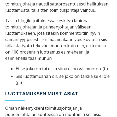
toimitusjohtaja nauttii sataprosenttisesti hallituksen
luottamusta, tai sitten toimitusjohtaja vaihtuu.
Tässä blogikirjoituksessa keskityn lähinnä
toimitusjohtajan ja puheenjohtajan väliseen
luottamukseen, jota sitäkin kommentoitiin hyvin
samantyyppisesti: En mä ainakaan vois kuvitella siis
tällaista työtä tekeväni muuten kuin niin, että mulla
on 100 prosentin luottamus esimieheen, ja
esimiehellä taas muhun.
Et se joko on tai ei, ja siinä ei oo välimuotoa. (tj)
Siis luottamushan on, se joko on taikka se ei ole.
(pj)
LUOTTAMUKSEN MUST-ASIAT
Oman näkemykseni toimitusjohtajan ja
puheenjohtajan suhteessa on muutamia sellaisia