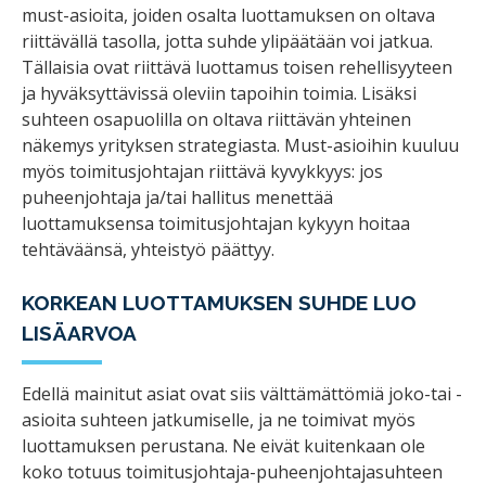
must-asioita, joiden osalta luottamuksen on oltava
riittävällä tasolla, jotta suhde ylipäätään voi jatkua.
Tällaisia ovat riittävä luottamus toisen rehellisyyteen
ja hyväksyttävissä oleviin tapoihin toimia. Lisäksi
suhteen osapuolilla on oltava riittävän yhteinen
näkemys yrityksen strategiasta. Must-asioihin kuuluu
myös toimitusjohtajan riittävä kyvykkyys: jos
puheenjohtaja ja/tai hallitus menettää
luottamuksensa toimitusjohtajan kykyyn hoitaa
tehtäväänsä, yhteistyö päättyy.
KORKEAN LUOTTAMUKSEN SUHDE LUO
LISÄARVOA
Edellä mainitut asiat ovat siis välttämättömiä joko-tai -
asioita suhteen jatkumiselle, ja ne toimivat myös
luottamuksen perustana. Ne eivät kuitenkaan ole
koko totuus toimitusjohtaja-puheenjohtajasuhteen