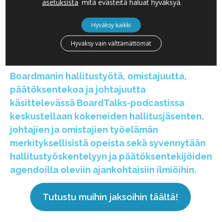
asetuksista
mitä evästeitä haluat hyväksyä.
Spotify
Apple Podcasts
Hyväksy kaikki
Supla
Hyväksy vain välttämättömät
Boardmanin hallitustyötä, omistajuutta,
päätöksentekoa ja johtajuutta
käsittelevässä BoardTalks-podcastissa
keskustellaan kokeneiden hallitusjäsenten,
johtajien ja omistajien työelämän
merkityksellisistä opeista sekä syvennytään
hallitustyöskentelyyn ja päätöksentekijöiden
agendoilla oleviin ajankohtaisiin ilmiöihin.
Tutustu muihin jaksoihin täältä!