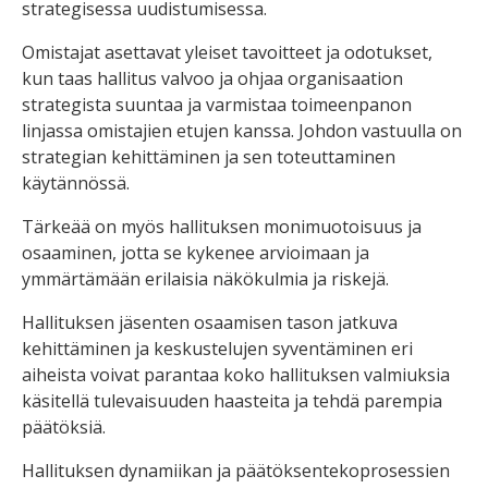
strategisessa uudistumisessa.
Omistajat asettavat yleiset tavoitteet ja odotukset,
kun taas hallitus valvoo ja ohjaa organisaation
strategista suuntaa ja varmistaa toimeenpanon
linjassa omistajien etujen kanssa. Johdon vastuulla on
strategian kehittäminen ja sen toteuttaminen
käytännössä.
Tärkeää on myös hallituksen monimuotoisuus ja
osaaminen, jotta se kykenee arvioimaan ja
ymmärtämään erilaisia näkökulmia ja riskejä.
Hallituksen jäsenten osaamisen tason jatkuva
kehittäminen ja keskustelujen syventäminen eri
aiheista voivat parantaa koko hallituksen valmiuksia
käsitellä tulevaisuuden haasteita ja tehdä parempia
päätöksiä.
Hallituksen dynamiikan ja päätöksentekoprosessien