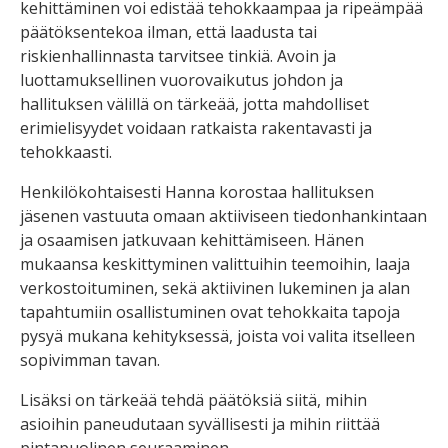
kehittäminen voi edistää tehokkaampaa ja ripeämpää
päätöksentekoa ilman, että laadusta tai
riskienhallinnasta tarvitsee tinkiä. Avoin ja
luottamuksellinen vuorovaikutus johdon ja
hallituksen välillä on tärkeää, jotta mahdolliset
erimielisyydet voidaan ratkaista rakentavasti ja
tehokkaasti.
Henkilökohtaisesti Hanna korostaa hallituksen
jäsenen vastuuta omaan aktiiviseen tiedonhankintaan
ja osaamisen jatkuvaan kehittämiseen. Hänen
mukaansa keskittyminen valittuihin teemoihin, laaja
verkostoituminen, sekä aktiivinen lukeminen ja alan
tapahtumiin osallistuminen ovat tehokkaita tapoja
pysyä mukana kehityksessä, joista voi valita itselleen
sopivimman tavan.
Lisäksi on tärkeää tehdä päätöksiä siitä, mihin
asioihin paneudutaan syvällisesti ja mihin riittää
pintapuolinen seuraaminen.