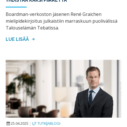
YHDISTÄÄ KAKSI PIIRRETTÄ
Boardman-verkoston jäsenen René Graichen
mielipidekirjoitus julkaistiin marraskuun puolivälissä
Talouselämän Tebatissa.
LUE LISÄÄ
25.04.2025
|
LJT TUTKIJABLOGI