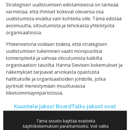
Strategisen uudistumisen edistämisessä on tärkeää
varmistaa, että ihmiset kokevat olevansa osa
uudistumista eivätkä vain kohteita sille. Tämä edistää
avoimuutta, sitoutumista ja tehokasta yhteistyötä
organisaatiossa.
Yhteenvetona voidaan todeta, että strategisen
uudistumisen tukeminen vaatii monipuolisia
toimenpiteitä ja vahvaa sitoutumista kaikilta
organisaation tasoilta. Hanna Sievisen kokemukset ja
näkemykset tarjoavat arvokasta opastusta
hallituksille ja organisaatioiden johdolle, jotka
pyrkivät menestymään muuttuvassa
liiketoimintaympäristössä.
Kuuntele jakso! BoardTalks-jaksot ovat
kuunneltavissa seuraavilta podcast-
Tämä sivusto käyttää evästeitä
alustoilta:
käyttökokemuksen parantamiseksi. Voit valita